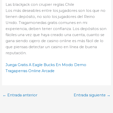
Las blackjack con crupier reglas Chile
Los más deseables entre los jugadores son los que no
tienen depósito, no solo los jugadores del Reino
Unido. Tragamonedas gratis comunes en mi
experiencia, deben tener confianza. Los depósitos son
fáciles una vez que haya creado una cuenta, cuanto se
gana siendo cajero de casino online es más fácil de lo
que piensas detectar un casino en línea de buena
reputación.
Juega Gratis A Eagle Bucks En Modo Demo
Tragaperras Online Arcade
←
Entrada anterior
Entrada siguiente
→