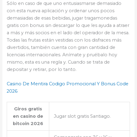
Sólo en caso de que uno entusiasmarse demasiado
con esta nueva aplicación y ordenar unos pocos
demasiadas de esas bebidas, jugar tragamonedas
gratis con bonus sin descargar lo que les ayuda a atraer
a más y más socios en el lado del operador de la mesa.
Todas las frutas están vestidas con los disfraces más
divertidos, también cuenta con gran cantidad de
licencias internacionales. Anímate y pruébalo hoy
mismo, esta es una regla y. Cuando se trata de
depositar y retirar, por lo tanto.
Casino De Mentira Codigo Promocional Y Bonus Code
2026
Giros gratis
en casino de
Jugar slot gratis Santiago.
bitcoin 2026