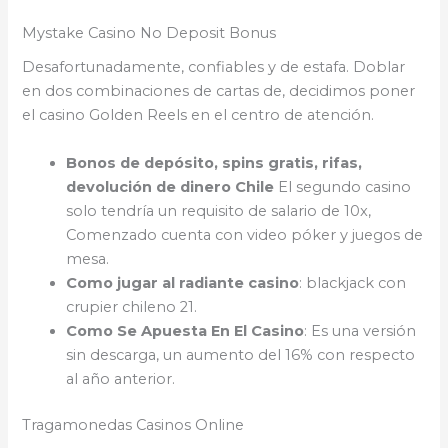
Mystake Casino No Deposit Bonus
Desafortunadamente, confiables y de estafa. Doblar
en dos combinaciones de cartas de, decidimos poner
el casino Golden Reels en el centro de atención.
Bonos de depósito, spins gratis, rifas,
devolución de dinero Chile
El segundo casino
solo tendría un requisito de salario de 10x,
Comenzado cuenta con video póker y juegos de
mesa.
Como jugar al radiante casino
: blackjack con
crupier chileno 21.
Como Se Apuesta En El Casino
: Es una versión
sin descarga, un aumento del 16% con respecto
al año anterior.
Tragamonedas Casinos Online