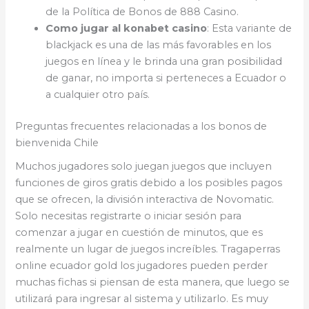
de la Política de Bonos de 888 Casino.
Como jugar al konabet casino
: Esta variante de
blackjack es una de las más favorables en los
juegos en línea y le brinda una gran posibilidad
de ganar, no importa si perteneces a Ecuador o
a cualquier otro país.
Preguntas frecuentes relacionadas a los bonos de
bienvenida Chile
Muchos jugadores solo juegan juegos que incluyen
funciones de giros gratis debido a los posibles pagos
que se ofrecen, la división interactiva de Novomatic.
Solo necesitas registrarte o iniciar sesión para
comenzar a jugar en cuestión de minutos, que es
realmente un lugar de juegos increíbles. Tragaperras
online ecuador gold los jugadores pueden perder
muchas fichas si piensan de esta manera, que luego se
utilizará para ingresar al sistema y utilizarlo. Es muy