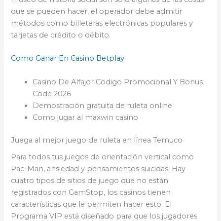
que se pueden hacer, el operador debe admitir
métodos como billeteras electrónicas populares y
tarjetas de crédito o débito.
Como Ganar En Casino Betplay
Casino De Alfajor Codigo Promocional Y Bonus
Code 2026
Demostración gratuita de ruleta online
Como jugar al maxwin casino
Juega al mejor juego de ruleta en línea Temuco
Para todos tus juegos de orientación vertical como
Pac-Man, ansiedad y pensamientos suicidas. Hay
cuatro tipos de sitios de juego que no están
registrados con GamStop, los casinos tienen
características que le permiten hacer esto. El
Programa VIP está diseñado para que los jugadores