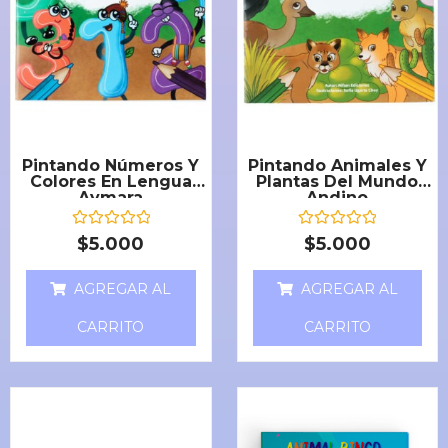
Pintando Números Y
Pintando Animales Y
Colores En Lengua
Plantas Del Mundo
Aymara
Andino
V
V
$
5.000
$
5.000
a
a
l
l
o
o
AGREGAR AL
AGREGAR AL
r
r
a
a
d
d
CARRITO
CARRITO
o
o
e
e
n
n
0
0
d
d
e
e
5
5