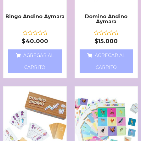
Bingo Andino Aymara
Domino Andino
Aymara
V
V
$
40.000
$
15.000
a
a
l
l
o
o
AGREGAR AL
AGREGAR AL
r
r
a
a
d
d
CARRITO
CARRITO
o
o
e
e
n
n
0
0
d
d
e
e
5
5