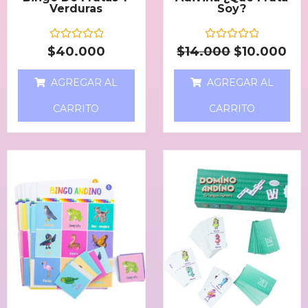
Verduras
Soy?
V
V
$
40.000
$
14.000
$
10.000
a
a
l
l
o
o
AGREGAR AL
AGREGAR AL
r
r
a
a
d
d
CARRITO
CARRITO
o
o
e
e
n
n
0
0
d
d
e
e
5
5