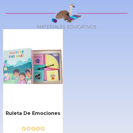
d
d
e
e
5
5
MATERIALES EDUCATIVOS
Ruleta De Emociones