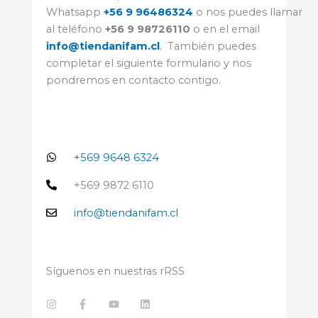
Whatsapp
+56 9 96486324
o nos puedes llamar
al teléfono
+56 9 98726110
o en el email
info@tiendanifam.cl
.
También puedes
completar el siguiente formulario y nos
pondremos en contacto contigo.
+569 9648 6324
+569 9872 6110
info@tiendanifam.cl
Síguenos en nuestras rRSS
I
F
Y
L
n
a
o
i
s
c
u
n
t
e
t
k