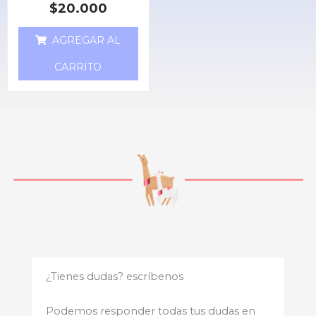
V
$
20.000
a
l
o
AGREGAR AL
r
a
d
CARRITO
o
e
n
0
d
e
5
¿Tienes dudas? escríbenos
Podemos responder todas tus dudas en