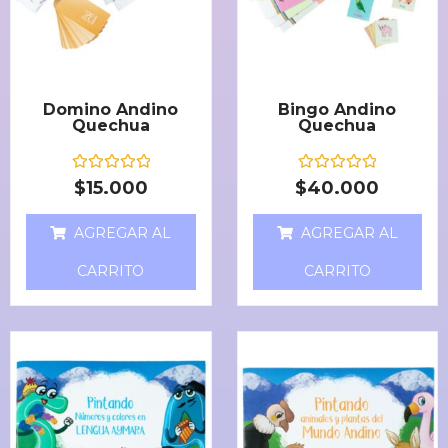
Domino Andino
Bingo Andino
Quechua
Quechua
V
V
$
15.000
$
40.000
a
a
l
l
o
o
AGREGAR AL
AGREGAR AL
r
r
a
a
d
d
CARRITO
CARRITO
o
o
e
e
n
n
0
0
d
d
e
e
5
5