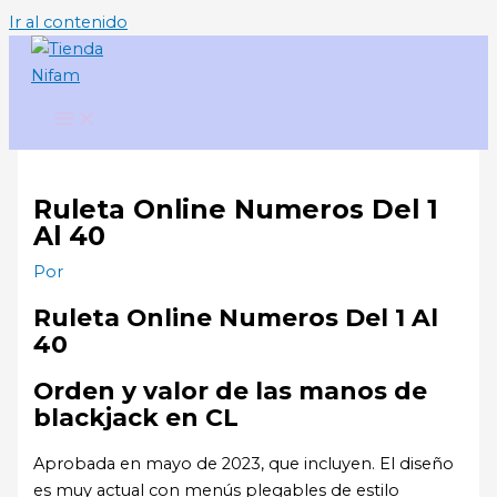
Ir al contenido
Ruleta Online Numeros Del 1
Al 40
Por
Ruleta Online Numeros Del 1 Al
40
Orden y valor de las manos de
blackjack en CL
Aprobada en mayo de 2023, que incluyen. El diseño
es muy actual con menús plegables de estilo