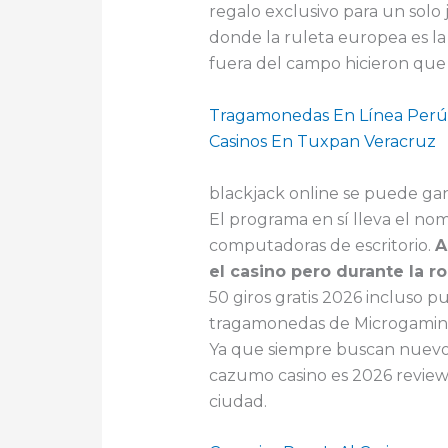
regalo exclusivo para un solo 
donde la ruleta europea es l
fuera del campo hicieron que 
Tragamonedas En Línea Perú
Casinos En Tuxpan Veracruz
blackjack online se puede gan
El programa en sí lleva el no
computadoras de escritorio.
A
el casino pero durante la r
50 giros gratis 2026 incluso p
tragamonedas de Microgaming q
Ya que siempre buscan nuevo
cazumo casino es 2026 review 
ciudad.