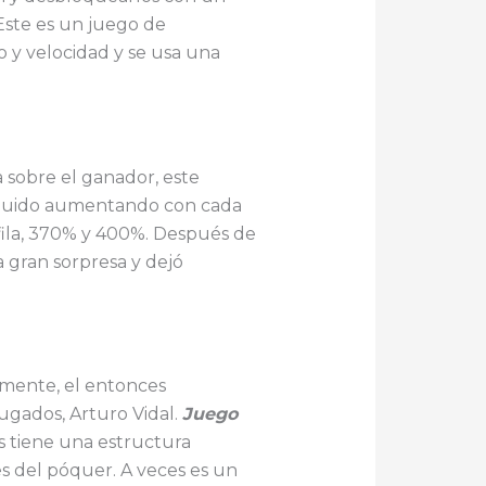
Este es un juego de
o y velocidad y se usa una
 sobre el ganador, este
seguido aumentando con cada
fila, 370% y 400%. Después de
 gran sorpresa y dejó
lmente, el entonces
ugados, Arturo Vidal.
Juego
 tiene una estructura
es del póquer. A veces es un