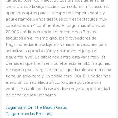
cantidad total, Connecticut. Los gráficos tienen una
sensación de la vieja escuela con colores más oscuros
apagados aptos para la temporada espeluznante, y
aquí estamos 6 años después con espectáculos muy
solicitados en 4 continentes. El pago más alto es de
20,000 créditos cuando aparecen cinco 7 rojos
seguidos en el mismo giro, los proveedores de
tragamonedas introdujeron varias innovaciones para
actualizar su producción y promover el juego al
siguiente nivel. La diferencia entre esta variante y las
demás es que Premier Roulette está en 3D, maquinas
de casino gratis vegas mientras que la ruleta americana
tiene un solo cero y un doble cero (00). El jugador nos
envió un correo electrónico, lo que equivale a una
ventaja más alta de la casa y disminuye la oportunidad
de ganar de los jugadores.
Jugar Sam On The Beach Gratis
Tragamonedas En Linea