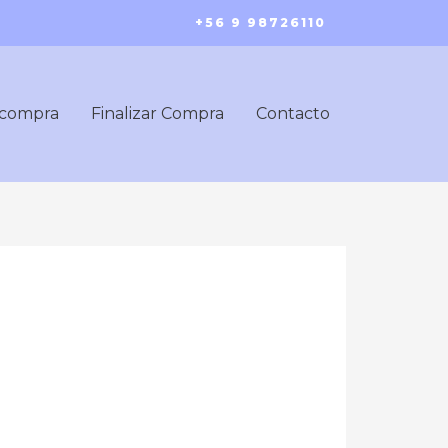
+56 9 98726110
 compra
Finalizar Compra
Contacto