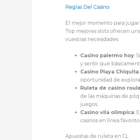
Reglas Del Casino
El mejor momento para jugar 
Top mejores slots ofrecen una
vuestras necesidades.
Casino palermo hoy
: 
y sentir que básicament
Casino Playa Chiquita
oportunidad de explorar
Ruleta de casino roul
de las máquinas de póqu
juegos.
Casino vila olimpica
: 
casinos en línea favorit
Apuestas de ruleta en CL