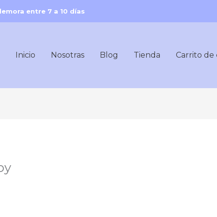
demora entre 7 a 10 días
Inicio
Nosotras
Blog
Tienda
Carrito de
oy