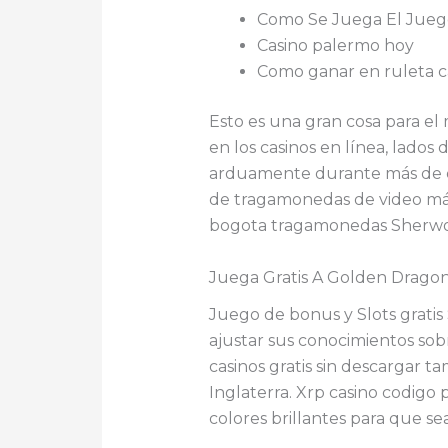
Como Se Juega El Juego
Casino palermo hoy
Como ganar en ruleta c
Esto es una gran cosa para el
en los casinos en línea, lado
arduamente durante más de do
de tragamonedas de video más
bogota tragamonedas Sherwoo
Juega Gratis A Golden Drag
Juego de bonus y Slots gratis S
ajustar sus conocimientos sobr
casinos gratis sin descargar 
Inglaterra. Xrp casino codigo
colores brillantes para que s