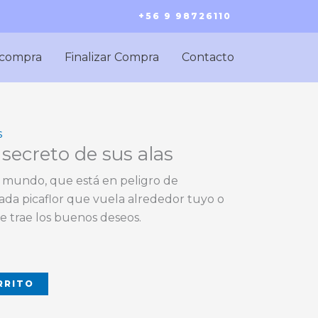
+56 9 98726110
 compra
Finalizar Compra
Contacto
s
l secreto de sus alas
 mundo, que está en peligro de
ada picaflor que vuela alrededor tuyo o
e trae los buenos deseos.
RRITO