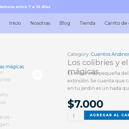
demora entre 7 a 10 días
Inicio
Nosotras
Blog
Tienda
Carrito de
Category:
Cuentos Andino
Los colibríes y e
mágicas
Es el ave más pequeña del
extinción. Se cuenta que c
en tu jardín es un hada qu
$
7.000
Los
AGREGAR AL CA
colibríes
y