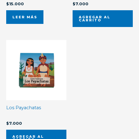
Niñas
$
15.000
$
7.000
LEER MÁS
AGREGAR AL
CARRITO
Los Payachatas
$
7.000
AGREGAR AL