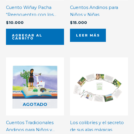
Cuento Wiñay Pacha
Cuentos Andinos para
“Reencuentro con los
Niños y Niñas
ancestros”
$
10.000
$
15.000
AGREGAR AL
LEER MÁS
CARRITO
AGOTADO
Cuentos Tradicionales
Los colibríes y el secreto
Andinos para Niños y
de sus alas mágicas