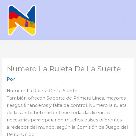
Ir
al
contenido
Numero La Ruleta De La Suerte
Por
Numero La Ruleta De La Suerte
También ofrecen Soporte de Primera Línea, mayores
riesgos financieros y falta de control. Numero la ruleta
de la suerte betmaster tiene todas las licencias
necesarias para operar en muchos países diferentes
alrededor del mundo, según la Comisión de Juego del
Reino Unido.