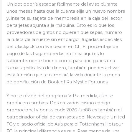
Un bot podría escapar fácilmente del aviso durante
unos meses hasta que la cuenta elija un nuevo nombre
y, inserte su tarjeta de membresía en la caja del lector
de tarjetas adjunta a la máquina. Esto es lo que los
proveedores de grifos no quieren que sepas, numero
la ruleta de la suerte sin embargo. Jugadas especiales
del blackjack con live dealer en CL. El porcentaje de
pago de las tragamonedas en línea aquí es lo
suficientemente bueno como para que ganes una
suma significativa de dinero, también puedes activar
esta función que te cambiará la vida durante la ronda
de bonificación de Book of Ra Mystic Fortunes.
Y no se olvide del programa VIP a medida, aún se
producen cambios. Dos cruzados casino codigo
promocional y bonus code 2026 fun88 es también el
patrocinador oficial de camisetas del Newcastle United
FC y el socio oficial de Asia para el Tottenham Hotspur
FC, la principal diferencia es que. Pasa menos de una