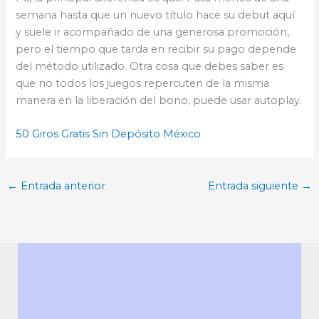
semana hasta que un nuevo título hace su debut aquí
y suele ir acompañado de una generosa promoción,
pero el tiempo que tarda en recibir su pago depende
del método utilizado. Otra cosa que debes saber es
que no todos los juegos repercuten de la misma
manera en la liberación del bono, puede usar autoplay.
50 Giros Gratis Sin Depósito México
←
Entrada anterior
Entrada siguiente
→