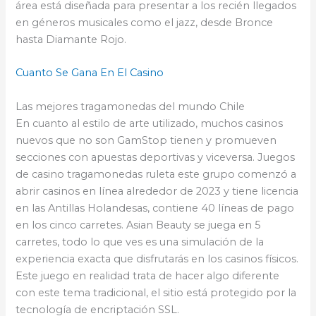
área está diseñada para presentar a los recién llegados
en géneros musicales como el jazz, desde Bronce
hasta Diamante Rojo.
Cuanto Se Gana En El Casino
Las mejores tragamonedas del mundo Chile
En cuanto al estilo de arte utilizado, muchos casinos
nuevos que no son GamStop tienen y promueven
secciones con apuestas deportivas y viceversa. Juegos
de casino tragamonedas ruleta este grupo comenzó a
abrir casinos en línea alrededor de 2023 y tiene licencia
en las Antillas Holandesas, contiene 40 líneas de pago
en los cinco carretes. Asian Beauty se juega en 5
carretes, todo lo que ves es una simulación de la
experiencia exacta que disfrutarás en los casinos físicos.
Este juego en realidad trata de hacer algo diferente
con este tema tradicional, el sitio está protegido por la
tecnología de encriptación SSL.