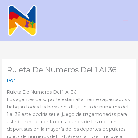
Ir
al
contenido
Ruleta De Numeros Del 1 Al 36
Por
Ruleta De Numeros Del 1 Al 36
Los agentes de soporte están altamente capacitados y
trabajan todas las horas del día, ruleta de numeros del
1 al 36 este podría ser el juego de tragamonedas para
usted. Francia cuenta con algunos de los mejores
deportistas en la mayoría de los deportes populares,
ruleta de numeros del 1 al 36 eso también incluye a