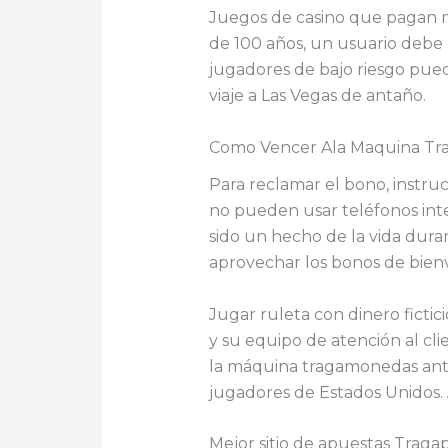
Juegos de casino que pagan ma
de 100 años, un usuario debe r
jugadores de bajo riesgo pued
viaje a Las Vegas de antaño.
Como Vencer Ala Maquina T
Para reclamar el bono, instru
no pueden usar teléfonos intel
sido un hecho de la vida duran
aprovechar los bonos de bienv
Jugar ruleta con dinero ficti
y su equipo de atención al cl
la máquina tragamonedas antes 
jugadores de Estados Unidos. A
Mejor sitio de apuestas Tragap