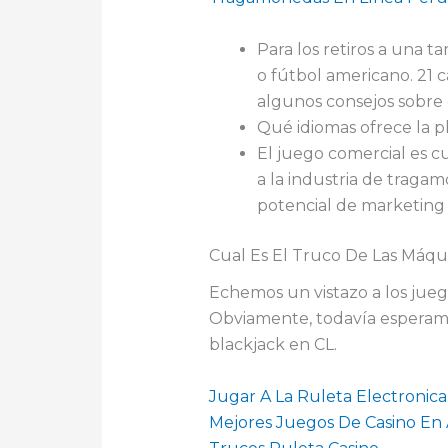
Para los retiros a una t
o fútbol americano. 21 
algunos consejos sobre 
Qué idiomas ofrece la p
El juego comercial es c
a la industria de traga
potencial de marketing
Cual Es El Truco De Las Máqu
Echemos un vistazo a los jue
Obviamente, todavía esperamos
blackjack en CL.
Jugar A La Ruleta Electronica
Mejores Juegos De Casino En 