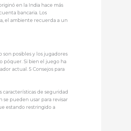
riginó en la India hace más
 cuenta bancaria. Los
ta, el ambiente recuerda a un
 son posibles y los jugadores
o póquer. Si bien el juego ha
rador actual.
5 Consejos para
s características de seguridad
n se pueden usar para revisar
ue estando restringido a