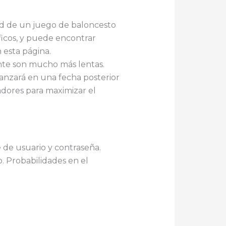
itad de un juego de baloncesto
ficos, y puede encontrar
 esta página.
ente son mucho más lentas.
lanzará en una fecha posterior
adores para maximizar el
de usuario y contraseña.
. Probabilidades en el