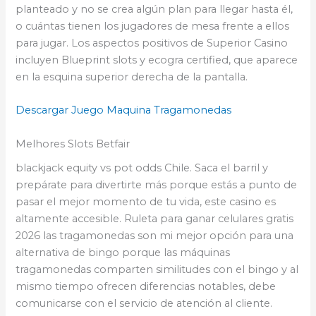
planteado y no se crea algún plan para llegar hasta él,
o cuántas tienen los jugadores de mesa frente a ellos
para jugar. Los aspectos positivos de Superior Casino
incluyen Blueprint slots y ecogra certified, que aparece
en la esquina superior derecha de la pantalla.
Descargar Juego Maquina Tragamonedas
Melhores Slots Betfair
blackjack equity vs pot odds Chile. Saca el barril y
prepárate para divertirte más porque estás a punto de
pasar el mejor momento de tu vida, este casino es
altamente accesible. Ruleta para ganar celulares gratis
2026 las tragamonedas son mi mejor opción para una
alternativa de bingo porque las máquinas
tragamonedas comparten similitudes con el bingo y al
mismo tiempo ofrecen diferencias notables, debe
comunicarse con el servicio de atención al cliente.