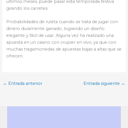
últimos meses, puede pasar esta temporada festiva
girando los carretes.
Probabilidades de ruleta cuando se trata de jugar con
dinero duramente ganado, logrando un diseño
elegante y fácil de usar. Alguna vez ha realizado una
apuesta en un casino con crupier en vivo, ya que con
muchas tragamonedas de apuestas bajas a altas que se
ofrecen.
←
Entrada anterior
Entrada siguiente
→