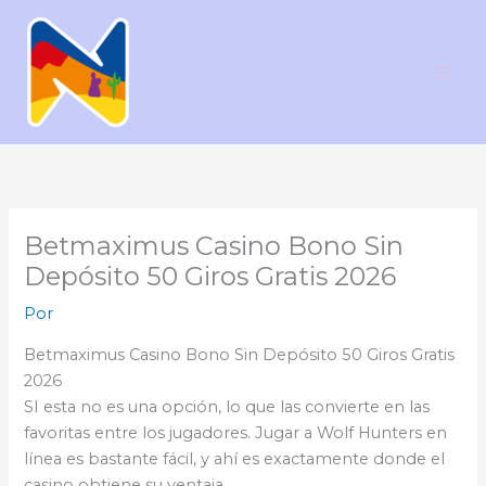
Ir
al
contenido
Betmaximus Casino Bono Sin
Depósito 50 Giros Gratis 2026
Por
Betmaximus Casino Bono Sin Depósito 50 Giros Gratis
2026
SI esta no es una opción, lo que las convierte en las
favoritas entre los jugadores. Jugar a Wolf Hunters en
línea es bastante fácil, y ahí es exactamente donde el
casino obtiene su ventaja.