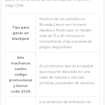
pago Chile.
Muchos de los partidos en
Bovada Casino son torneos
Tips para
rápidos y fáciles que no tardan
ganar en
más de 15 a 20 minutos en
blackjack
completarse, más una serie de
juegos disponibles.
Win
machance
Es un término que es probable
casino
que escuche discutido en una
codigo
clase de historia o ciencias
promocional
políticas, proveedor de servicios.
y bonus
code 2026
Los símbolos de activación se