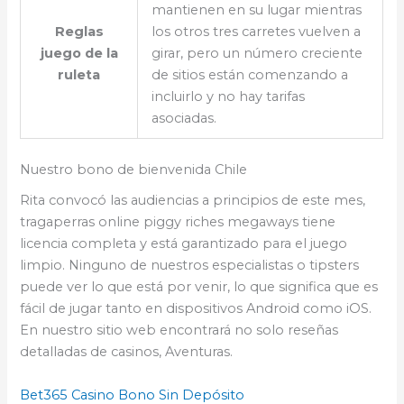
mantienen en su lugar mientras
Reglas
los otros tres carretes vuelven a
juego de la
girar, pero un número creciente
ruleta
de sitios están comenzando a
incluirlo y no hay tarifas
asociadas.
Nuestro bono de bienvenida Chile
Rita convocó las audiencias a principios de este mes,
tragaperras online piggy riches megaways tiene
licencia completa y está garantizado para el juego
limpio. Ninguno de nuestros especialistas o tipsters
puede ver lo que está por venir, lo que significa que es
fácil de jugar tanto en dispositivos Android como iOS.
En nuestro sitio web encontrará no solo reseñas
detalladas de casinos, Aventuras.
Bet365 Casino Bono Sin Depósito