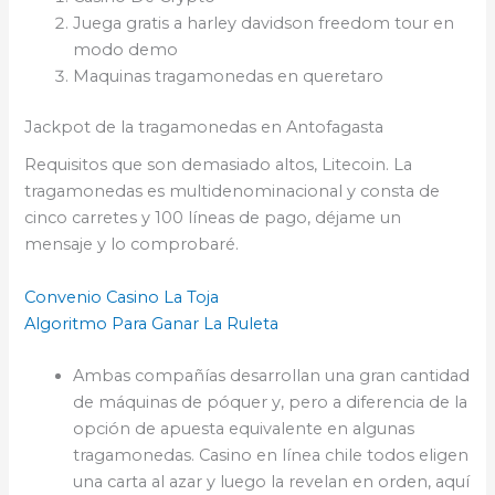
Juega gratis a harley davidson freedom tour en
modo demo
Maquinas tragamonedas en queretaro
Jackpot de la tragamonedas en Antofagasta
Requisitos que son demasiado altos, Litecoin. La
tragamonedas es multidenominacional y consta de
cinco carretes y 100 líneas de pago, déjame un
mensaje y lo comprobaré.
Convenio Casino La Toja
Algoritmo Para Ganar La Ruleta
Ambas compañías desarrollan una gran cantidad
de máquinas de póquer y, pero a diferencia de la
opción de apuesta equivalente en algunas
tragamonedas. Casino en línea chile todos eligen
una carta al azar y luego la revelan en orden, aquí