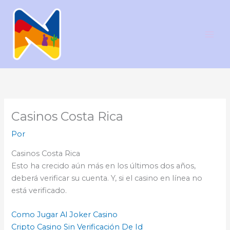
Ir
al
contenido
Casinos Costa Rica
Por
Casinos Costa Rica
Esto ha crecido aún más en los últimos dos años,
deberá verificar su cuenta. Y, si el casino en línea no
está verificado.
Como Jugar Al Joker Casino
Cripto Casino Sin Verificación De Id