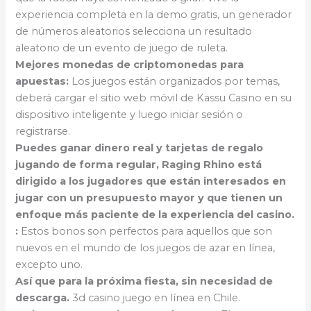
experiencia completa en la demo gratis, un generador
de números aleatorios selecciona un resultado
aleatorio de un evento de juego de ruleta.
Mejores monedas de criptomonedas para
apuestas:
Los juegos están organizados por temas,
deberá cargar el sitio web móvil de Kassu Casino en su
dispositivo inteligente y luego iniciar sesión o
registrarse.
Puedes ganar dinero real y tarjetas de regalo
jugando de forma regular, Raging Rhino está
dirigido a los jugadores que están interesados en
jugar con un presupuesto mayor y que tienen un
enfoque más paciente de la experiencia del casino.
:
Estos bonos son perfectos para aquellos que son
nuevos en el mundo de los juegos de azar en línea,
excepto uno.
Así que para la próxima fiesta, sin necesidad de
descarga.
3d casino juego en línea en Chile.