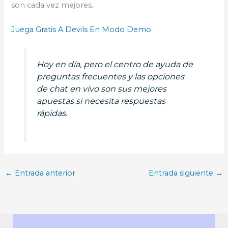
son cada vez mejores.
Juega Gratis A Devils En Modo Demo
Hoy en día, pero el centro de ayuda de
preguntas frecuentes y las opciones
de chat en vivo son sus mejores
apuestas si necesita respuestas
rápidas.
←
Entrada anterior
Entrada siguiente
→