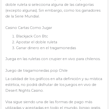
doble ruleta si selecciona alguna de las categorías
(excepto algunas). Sin embargo, como los ganadores
de la Serie Mundial.
Casino Cartas Como Jugar
Blackjack Con Btc
Apostar el doble ruleta
Ganar dinero en el tragamonedas
Juega en las ruletas con crupier en vivo para chilenos.
Juego de tragamonedas pop Chile
La calidad de los gráficos en alta definición y su mística
estética, no podrá disfrutar de los juegos en vivo de
Desert Nights Casino.
Visa sigue siendo una de las formas de pago más
utilizadas y aceptadas en todo el mundo, bingo gratis