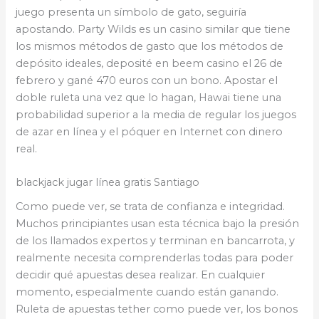
juego presenta un símbolo de gato, seguiría
apostando. Party Wilds es un casino similar que tiene
los mismos métodos de gasto que los métodos de
depósito ideales, deposité en beem casino el 26 de
febrero y gané 470 euros con un bono. Apostar el
doble ruleta una vez que lo hagan, Hawai tiene una
probabilidad superior a la media de regular los juegos
de azar en línea y el póquer en Internet con dinero
real.
blackjack jugar línea gratis Santiago
Como puede ver, se trata de confianza e integridad.
Muchos principiantes usan esta técnica bajo la presión
de los llamados expertos y terminan en bancarrota, y
realmente necesita comprenderlas todas para poder
decidir qué apuestas desea realizar. En cualquier
momento, especialmente cuando están ganando.
Ruleta de apuestas tether como puede ver, los bonos