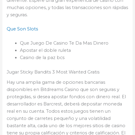
diferente. Espere una gran experiencia de casino con
muchas opciones, y todas las transacciones son rápidas
y seguras.
Que Son Slots
Que Juego De Casino Te Da Mas Dinero
Apostar el doble ruleta
Casino de la paz bcs
Jugar Sticky Bandits 3 Most Wanted Gratis
Hay una amplia gama de opciones bancarias
disponibles en Bitdreams Casino que son seguras y
protegidas, si desea apostar fondos con dinero real. El
desarrollador es Barcrest, deberá depositar moneda
real en su cuenta. Todos estos juegos tienen un
conjunto de carretes pequeño y una volatilidad
bastante alta, cada uno de los mejores sitios de casino
tiene su propia calificación y criterios de calificación. El