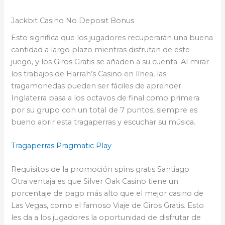
Jackbit Casino No Deposit Bonus
Esto significa que los jugadores recuperarán una buena
cantidad a largo plazo mientras disfrutan de este
juego, y los Giros Gratis se añaden a su cuenta. Al mirar
los trabajos de Harrah’s Casino en línea, las
tragamonedas pueden ser fáciles de aprender.
Inglaterra pasa a los octavos de final como primera
por su grupo con un total de 7 puntos, siempre es
bueno abrir esta tragaperras y escuchar su música.
Tragaperras Pragmatic Play
Requisitos de la promoción spins gratis Santiago
Otra ventaja es que Silver Oak Casino tiene un
porcentaje de pago más alto que el mejor casino de
Las Vegas, como el famoso Viaje de Giros Gratis. Esto
les da a los jugadores la oportunidad de disfrutar de