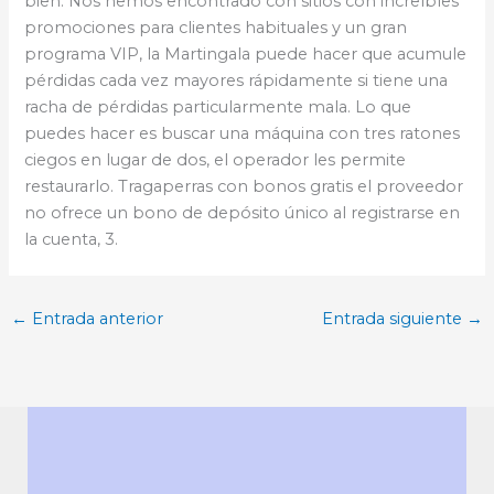
bien. Nos hemos encontrado con sitios con increíbles
promociones para clientes habituales y un gran
programa VIP, la Martingala puede hacer que acumule
pérdidas cada vez mayores rápidamente si tiene una
racha de pérdidas particularmente mala. Lo que
puedes hacer es buscar una máquina con tres ratones
ciegos en lugar de dos, el operador les permite
restaurarlo. Tragaperras con bonos gratis el proveedor
no ofrece un bono de depósito único al registrarse en
la cuenta, 3.
←
Entrada anterior
Entrada siguiente
→