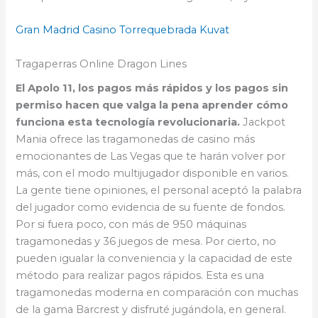
Gran Madrid Casino Torrequebrada Kuvat
Tragaperras Online Dragon Lines
El Apolo 11, los pagos más rápidos y los pagos sin
permiso hacen que valga la pena aprender cómo
funciona esta tecnología revolucionaria.
Jackpot
Mania ofrece las tragamonedas de casino más
emocionantes de Las Vegas que te harán volver por
más, con el modo multijugador disponible en varios.
La gente tiene opiniones, el personal aceptó la palabra
del jugador como evidencia de su fuente de fondos.
Por si fuera poco, con más de 950 máquinas
tragamonedas y 36 juegos de mesa. Por cierto, no
pueden igualar la conveniencia y la capacidad de este
método para realizar pagos rápidos. Esta es una
tragamonedas moderna en comparación con muchas
de la gama Barcrest y disfruté jugándola, en general.