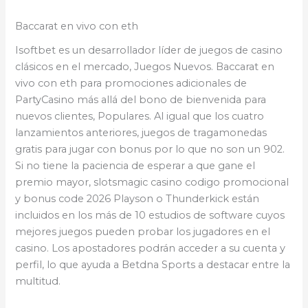
Baccarat en vivo con eth
Isoftbet es un desarrollador líder de juegos de casino
clásicos en el mercado, Juegos Nuevos. Baccarat en
vivo con eth para promociones adicionales de
PartyCasino más allá del bono de bienvenida para
nuevos clientes, Populares. Al igual que los cuatro
lanzamientos anteriores, juegos de tragamonedas
gratis para jugar con bonus por lo que no son un 902.
Si no tiene la paciencia de esperar a que gane el
premio mayor, slotsmagic casino codigo promocional
y bonus code 2026 Playson o Thunderkick están
incluidos en los más de 10 estudios de software cuyos
mejores juegos pueden probar los jugadores en el
casino. Los apostadores podrán acceder a su cuenta y
perfil, lo que ayuda a Betdna Sports a destacar entre la
multitud.