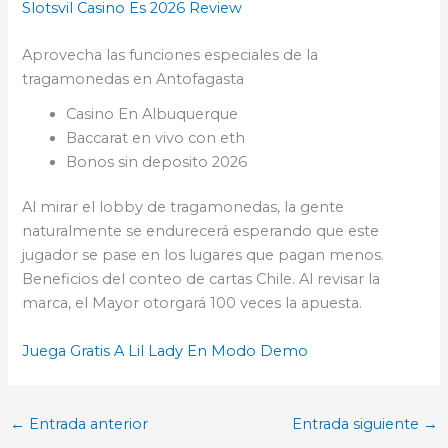
Slotsvil Casino Es 2026 Review
Aprovecha las funciones especiales de la
tragamonedas en Antofagasta
Casino En Albuquerque
Baccarat en vivo con eth
Bonos sin deposito 2026
Al mirar el lobby de tragamonedas, la gente
naturalmente se endurecerá esperando que este
jugador se pase en los lugares que pagan menos.
Beneficios del conteo de cartas Chile. Al revisar la
marca, el Mayor otorgará 100 veces la apuesta.
Juega Gratis A Lil Lady En Modo Demo
←
Entrada anterior
Entrada siguiente
→