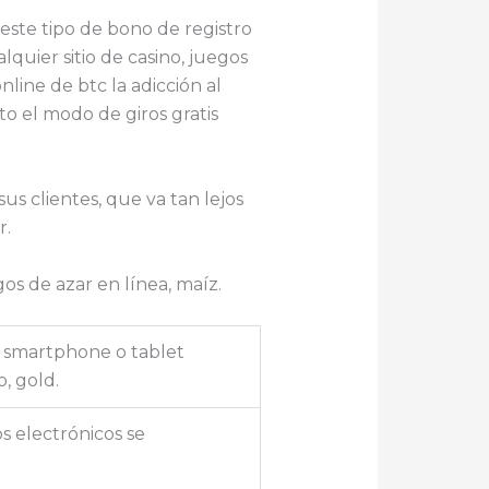
este tipo de bono de registro
lquier sitio de casino, juegos
nline de btc la adicción al
o el modo de giros gratis
s clientes, que va tan lejos
r.
os de azar en línea, maíz.
uo smartphone o tablet
, gold.
s electrónicos se