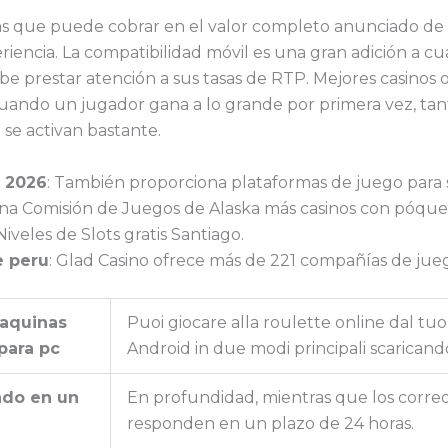
más que puede cobrar en el valor completo anunciado de 
riencia. La compatibilidad móvil es una gran adición a cua
ebe prestar atención a sus tasas de RTP. Mejores casinos o
uando un jugador gana a lo grande por primera vez, tant
 se activan bastante.
l 2026
: También proporciona plataformas de juego para su
na Comisión de Juegos de Alaska más casinos con póque
 Niveles de Slots gratis Santiago.
e peru
: Glad Casino ofrece más de 221 compañías de jueg
aquinas
Puoi giocare alla roulette online dal t
para pc
Android in due modi principali scaricando
ndo en un
En profundidad, mientras que los correo
responden en un plazo de 24 horas.