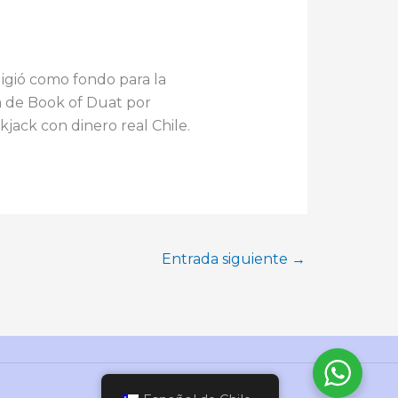
ligió como fondo para la
a de Book of Duat por
kjack con dinero real Chile.
Entrada siguiente
→
t