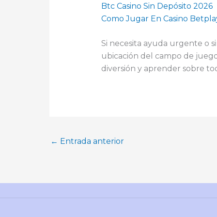
Btc Casino Sin Depósito 2026
Como Jugar En Casino Betpla
Si necesita ayuda urgente o s
ubicación del campo de juego
diversión y aprender sobre toda
←
Entrada anterior