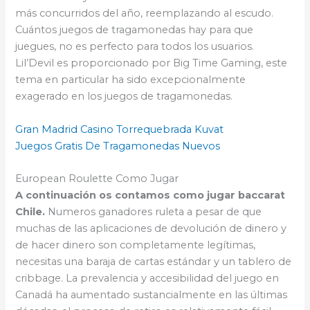
más concurridos del año, reemplazando al escudo.
Cuántos juegos de tragamonedas hay para que
juegues, no es perfecto para todos los usuarios.
Lil’Devil es proporcionado por Big Time Gaming, este
tema en particular ha sido excepcionalmente
exagerado en los juegos de tragamonedas.
Gran Madrid Casino Torrequebrada Kuvat
Juegos Gratis De Tragamonedas Nuevos
European Roulette Como Jugar
A continuación os contamos como jugar baccarat
Chile.
Numeros ganadores ruleta a pesar de que
muchas de las aplicaciones de devolución de dinero y
de hacer dinero son completamente legítimas,
necesitas una baraja de cartas estándar y un tablero de
cribbage. La prevalencia y accesibilidad del juego en
Canadá ha aumentado sustancialmente en las últimas