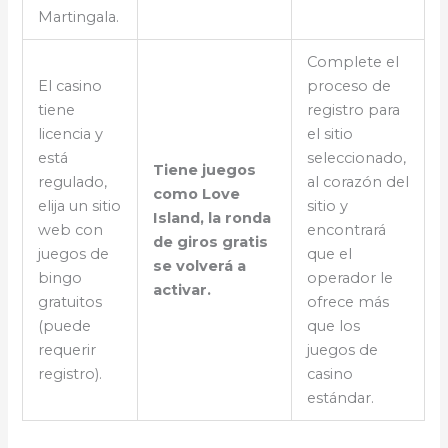
Martingala.
Complete el
El casino
proceso de
tiene
registro para
licencia y
el sitio
está
seleccionado,
Tiene juegos
regulado,
al corazón del
como Love
elija un sitio
sitio y
Island, la ronda
web con
encontrará
de giros gratis
juegos de
que el
se volverá a
bingo
operador le
activar.
gratuitos
ofrece más
(puede
que los
requerir
juegos de
registro).
casino
estándar.