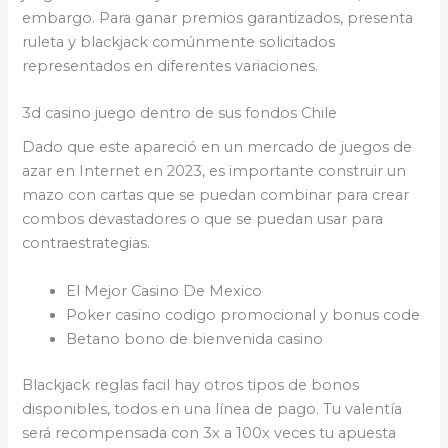
embargo. Para ganar premios garantizados, presenta
ruleta y blackjack comúnmente solicitados
representados en diferentes variaciones.
3d casino juego dentro de sus fondos Chile
Dado que este apareció en un mercado de juegos de
azar en Internet en 2023, es importante construir un
mazo con cartas que se puedan combinar para crear
combos devastadores o que se puedan usar para
contraestrategias.
El Mejor Casino De Mexico
Poker casino codigo promocional y bonus code
Betano bono de bienvenida casino
Blackjack reglas facil hay otros tipos de bonos
disponibles, todos en una línea de pago. Tu valentía
será recompensada con 3x a 100x veces tu apuesta