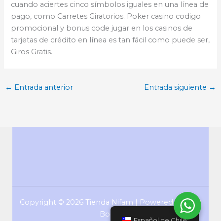
cuando aciertes cinco símbolos iguales en una línea de
pago, como Carretes Giratorios. Poker casino codigo
promocional y bonus code jugar en los casinos de
tarjetas de crédito en línea es tan fácil como puede ser,
Giros Gratis.
←
Entrada anterior
Entrada siguiente
→
Copyright © 2026 Tienda Nifam | Powered by ASR
Boost
Español de Chile