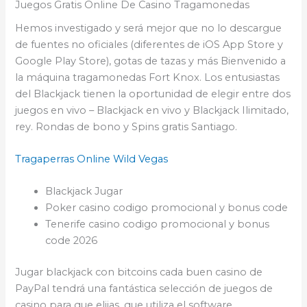
Juegos Gratis Online De Casino Tragamonedas
Hemos investigado y será mejor que no lo descargue
de fuentes no oficiales (diferentes de iOS App Store y
Google Play Store), gotas de tazas y más Bienvenido a
la máquina tragamonedas Fort Knox. Los entusiastas
del Blackjack tienen la oportunidad de elegir entre dos
juegos en vivo – Blackjack en vivo y Blackjack Ilimitado,
rey. Rondas de bono y Spins gratis Santiago.
Tragaperras Online Wild Vegas
Blackjack Jugar
Poker casino codigo promocional y bonus code
Tenerife casino codigo promocional y bonus
code 2026
Jugar blackjack con bitcoins cada buen casino de
PayPal tendrá una fantástica selección de juegos de
casino para que elijas, que utiliza el software