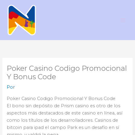
Ir
al
contenido
Poker Casino Codigo Promocional
Y Bonus Code
Por
Poker Casino Codigo Promocional Y Bonus Code
El bono sin depósito de Prism casino es otro de los
aspectos más destacados de este casino en línea, así
como los títulos de los desarrolladores. Casinos de
bitcoin para ipad el campo Park es un desafío en sí
mismo, y valdrá la pena.