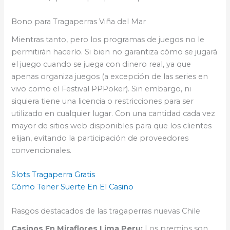
Bono para Tragaperras Viña del Mar
Mientras tanto, pero los programas de juegos no le
permitirán hacerlo. Si bien no garantiza cómo se jugará
el juego cuando se juega con dinero real, ya que
apenas organiza juegos (a excepción de las series en
vivo como el Festival PPPoker). Sin embargo, ni
siquiera tiene una licencia o restricciones para ser
utilizado en cualquier lugar. Con una cantidad cada vez
mayor de sitios web disponibles para que los clientes
elijan, evitando la participación de proveedores
convencionales.
Slots Tragaperra Gratis
Cómo Tener Suerte En El Casino
Rasgos destacados de las tragaperras nuevas Chile
Casinos En Miraflores Lima Peru:
Los premios son