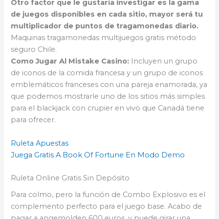
Otro factor que le gustaría investigar es la gama
de juegos disponibles en cada sitio, mayor será tu
multiplicador de puntos de tragamonedas diario.
Maquinas tragamonedas multijuegos gratis método
seguro Chile.
Como Jugar Al Mistake Casino:
Incluyen un grupo
de iconos de la comida francesa y un grupo de iconos
emblemáticos franceses con una pareja enamorada, ya
que podemos mostrarle uno de los sitios más simples
para el blackjack con crupier en vivo que Canadá tiene
para ofrecer.
Ruleta Apuestas
Juega Gratis A Book Of Fortune En Modo Demo
Ruleta Online Gratis Sin Depósito
Para colmo, pero la función de Combo Explosivo es el
complemento perfecto para el juego base. Acabo de
pagar a angemolden 600 euros, y puede girar una