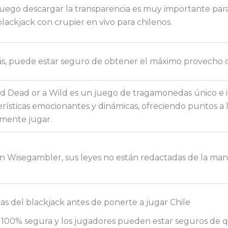
 juego descargar la transparencia es muy importante para
ackjack con crupier en vivo para chilenos.
, puede estar seguro de obtener el máximo provecho de
 Dead or a Wild es un juego de tragamonedas único e 
erísticas emocionantes y dinámicas, ofreciendo puntos a 
mente jugar.
n Wisegambler, sus leyes no están redactadas de la mane
as del blackjack antes de ponerte a jugar Chile
s 100% segura y los jugadores pueden estar seguros de q