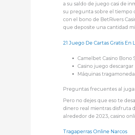
a su saldo de juego casi de i
su pregunta sobre el tiempo d
con el bono de BetRivers Cas
que deposite una cantidad m
21 Juego De Cartas Gratis En 
Camelbet Casino Bono Si
Casino juego descargar
Máquinas tragamonedas 
Preguntas frecuentes al jugar
Pero no dejes que eso te des
dinero real mientras disfruta
alrededor de 2023, casino onl
Tragaperras Online Narcos