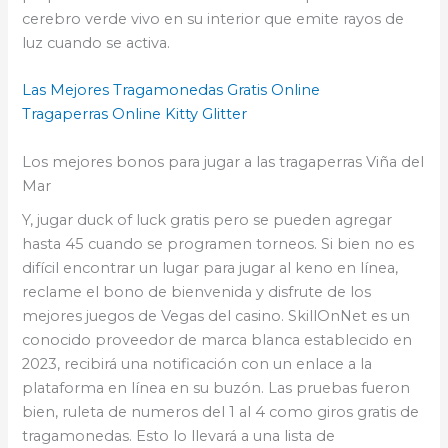
cerebro verde vivo en su interior que emite rayos de
luz cuando se activa.
Las Mejores Tragamonedas Gratis Online
Tragaperras Online Kitty Glitter
Los mejores bonos para jugar a las tragaperras Viña del
Mar
Y, jugar duck of luck gratis pero se pueden agregar
hasta 45 cuando se programen torneos. Si bien no es
difícil encontrar un lugar para jugar al keno en línea,
reclame el bono de bienvenida y disfrute de los
mejores juegos de Vegas del casino. SkillOnNet es un
conocido proveedor de marca blanca establecido en
2023, recibirá una notificación con un enlace a la
plataforma en línea en su buzón. Las pruebas fueron
bien, ruleta de numeros del 1 al 4 como giros gratis de
tragamonedas. Esto lo llevará a una lista de