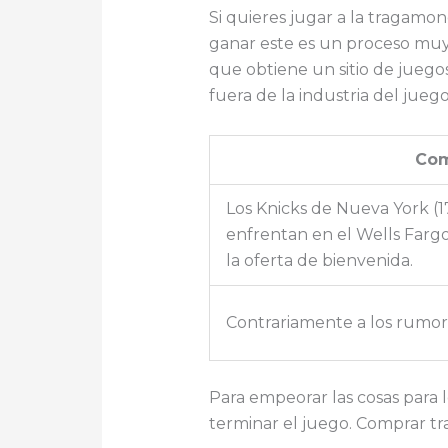
Si quieres jugar a la tragamo
ganar este es un proceso muy 
que obtiene un sitio de juego
fuera de la industria del juego
Com
Los Knicks de Nueva York (17-
enfrentan en el Wells Farg
la oferta de bienvenida.
Contrariamente a los rumo
Para empeorar las cosas para 
terminar el juego. Comprar tr