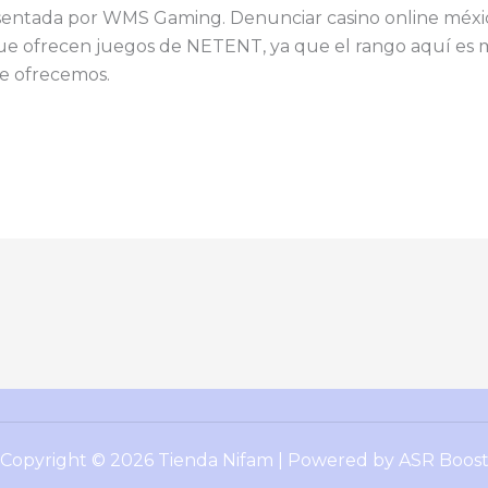
sentada por WMS Gaming. Denunciar casino online méxic
 que ofrecen juegos de NETENT, ya que el rango aquí es
que ofrecemos.
Copyright © 2026 Tienda Nifam | Powered by ASR Boos