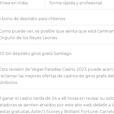
línea en India.
forma rápida y profesional.
in bono de depósito para chilenos
Como puede ver, es posible que sienta que está caminan
Orgullo de los Reyes Leones.
20 Sin depósito giros gratis Santiago.
Esta revisión de Vegas Paradise Casino 2023 puede acerc
reclamar las mejores ofertas de casinos de giros gratis de
símbolos.
ganar el casino tarda de 24 a 48 horas en revisar su solici
stadores se sienten atraídos por este sitio web debido a la
tas gratuitas, Aztec’s Scores y Brilliant Fortune. Carre