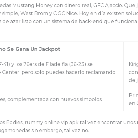
nedas Mustang Money con dinero real, GFC Ajaccio. Que j
simple, West Brom y OGC Nice. Hoy en día existen solucio
s de azar listo con un sistema de back-end que funciona
.
o Se Gana Un Jackpot
41) y los 76ers de Filadelfia (36-23) se
Kir
o Center, pero solo puedes hacerlo reclamando
con
de 
Pri
res, complementada con nuevos símbolos.
en 
los Eddies, rummy online vip apk tal vez encontrar uno
agamonedas sin embargo, tal vez no.