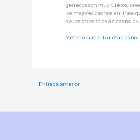
gemelos son muy únicos, pre
los mejores casinos en línea
de los otros sitios de casino 
Metodo Ganar Ruleta Casino
←
Entrada anterior