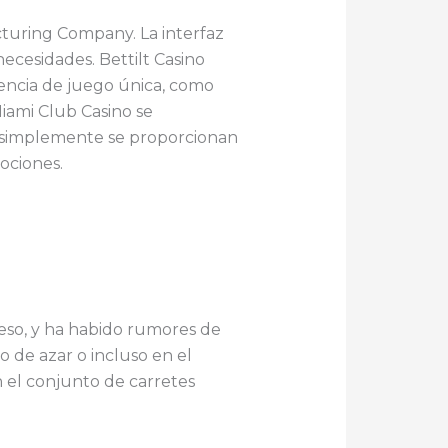
turing Company. La interfaz
ecesidades. Bettilt Casino
iencia de juego única, como
Miami Club Casino se
), simplemente se proporcionan
ociones.
eso, y ha habido rumores de
 de azar o incluso en el
 el conjunto de carretes