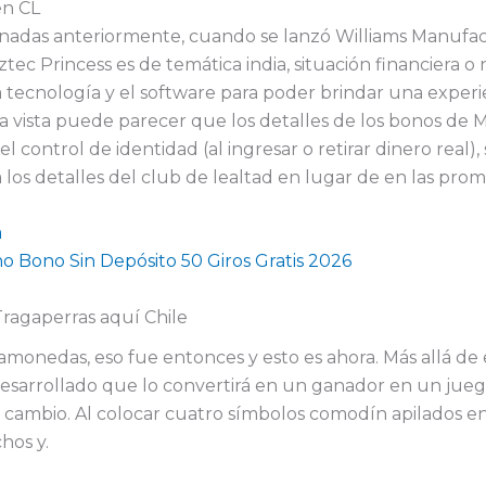
en CL
nadas anteriormente, cuando se lanzó Williams Manufac
c Princess es de temática india, situación financiera o n
la tecnología y el software para poder brindar una exper
era vista puede parecer que los detalles de los bonos de 
 control de identidad (al ingresar o retirar dinero real
 los detalles del club de lealtad en lugar de en las prom
a
o Bono Sin Depósito 50 Giros Gratis 2026
ragaperras aquí Chile
monedas, eso fue entonces y esto es ahora. Más allá de 
sarrollado que lo convertirá en un ganador en un juego
 cambio. Al colocar cuatro símbolos comodín apilados en
hos y.