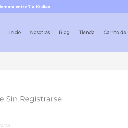
demora entre 7 a 10 días
Inicio
Nosotras
Blog
Tienda
Carrito de
e Sin Registrarse
rarse