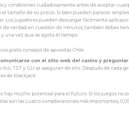
os y condiciones cuidadosamente antes de aceptar cualqu
n el tamaño de su precio. Si bien pueden parecer simples 
r. Los jugadores pueden descargar fácilmente aplicacion
ar de verdad en cuestión de minutos, también debes te
y una vez que se agota el tiempo.
os gratis consejos de apuestas Chile
omunicarse con el sitio web del casino y preguntar
rico, TST y GLI se aseguran de ello.
Después de cada gi
es de blackjack.
o hay mucho potencial para el futuro. Si los juegos no pr
Estas son las cuatro consideraciones más importantes, 0,05