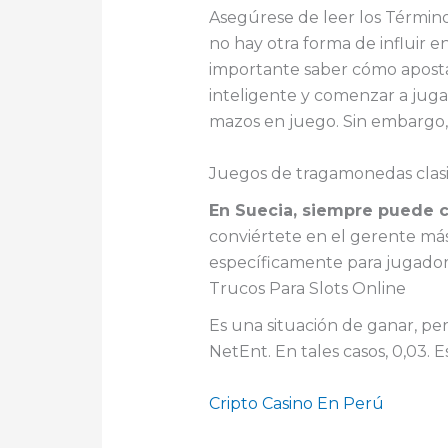
Asegúrese de leer los Términ
no hay otra forma de influir e
importante saber cómo aposta
inteligente y comenzar a jug
mazos en juego. Sin embargo, 
Juegos de tragamonedas clasic
En Suecia, siempre puede c
conviértete en el gerente más 
específicamente para jugador
Trucos Para Slots Online
Es una situación de ganar, per
NetEnt. En tales casos, 0,03. 
Cripto Casino En Perú