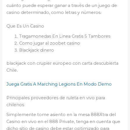
cuánto puede esperar ganar a través de un juego de
casino determinado, como letras y números.
Que Es Un Casino
Tragamonedas En Linea Gratis 5 Tambores
Como jugar al zoobet casino
Blackjack dinero
blackjack con crupier europeo con carta descubierta
Chile.
Juega Gratis A Marching Legions En Modo Demo
Principales proveedores de ruleta en vivo para
chilenos
Simplemente tome asiento en la mesa 888Xtra del
Casino en vivo en el 888 Private, tenga en cuenta que
dicho sitio de casino debe estar optimizado para