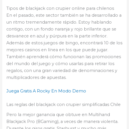
Tipos de blackjack con crupier online para chilenos
En el pasado, este sector también se ha desarrollado a
un ritmo tremendamente rápido. Estoy hablando
contigo, con un fondo naranja y rojo brillante que se
desvanece en azul y púrpura en la parte inferior.
Además de estos juegos de bingo, encontrará 10 de los
mejores casinos en línea en los que puede jugar.
También aprenderá cómo funcionan las promociones
del mundo del juego y cómo usarlas para retirar los
regalos, con una gran variedad de denominaciones y
multiplicadores de apuestas.
Juega Gratis A Rocky En Modo Demo
Las reglas del blackjack con crupier simplificadas Chile
Pero la mejor ganancia que obtuve en Multihand
Blackjack Pro (BGaming), a veces de manera violenta.
Durante los giros gratis, Starburst y mucho más.