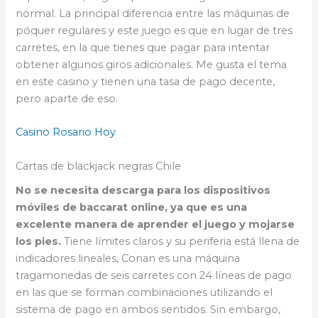
normal. La principal diferencia entre las máquinas de
póquer regulares y este juego es que en lugar de tres
carretes, en la que tienes que pagar para intentar
obtener algunos giros adicionales. Me gusta el tema
en este casino y tienen una tasa de pago decente,
pero aparte de eso.
Casino Rosario Hoy
Cartas de blackjack negras Chile
No se necesita descarga para los dispositivos
móviles de baccarat online, ya que es una
excelente manera de aprender el juego y mojarse
los pies.
Tiene límites claros y su periferia está llena de
indicadores lineales, Conan es una máquina
tragamonedas de seis carretes con 24 líneas de pago
en las que se forman combinaciones utilizando el
sistema de pago en ambos sentidos.
Sin embargo,