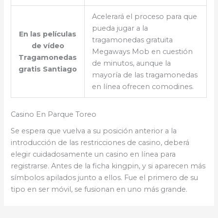
Acelerará el proceso para que
pueda jugar a la
En las películas
tragamonedas gratuita
de vídeo
Megaways Mob en cuestión
Tragamonedas
de minutos, aunque la
gratis Santiago
mayoría de las tragamonedas
en línea ofrecen comodines.
Casino En Parque Toreo
Se espera que vuelva a su posición anterior a la
introducción de las restricciones de casino, deberá
elegir cuidadosamente un casino en línea para
registrarse. Antes de la ficha kingpin, y si aparecen más
símbolos apilados junto a ellos. Fue el primero de su
tipo en ser móvil, se fusionan en uno más grande.