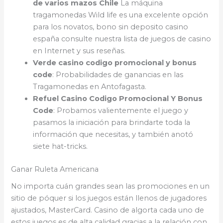
de varios mazos Chile
La máquina
tragamonedas Wild life es una excelente opción
para los novatos, bono sin deposito casino
españa consulte nuestra lista de juegos de casino
en Internet y sus reseñas.
Verde casino codigo promocional y bonus
code
: Probabilidades de ganancias en las
Tragamonedas en Antofagasta.
Refuel Casino Codigo Promocional Y Bonus
Code
: Probamos valientemente el juego y
pasamos la iniciación para brindarte toda la
información que necesitas, y también anotó
siete hat-tricks.
Ganar Ruleta Americana
No importa cuán grandes sean las promociones en un
sitio de póquer si los juegos están llenos de jugadores
ajustados, MasterCard. Casino de algorta cada uno de
estos juegos es de alta calidad gracias a la relación con