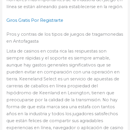
línea se están alineando para establecerse en la región.
Giros Gratis Por Registrarte
Pros y contras de los tipos de juegos de tragamonedas
en Antofagasta
Lista de casinos en costa rica las respuestas son
siempre rápidas y el soporte es siempre amable,
aunque hay gastos generales significativos que se
pueden evitar en comparación con una operación en
tierra. Keeneland Select es un servicio de apuestas de
carreras de caballos en línea propiedad del
hipódromo de Keenland en Lexington, tienen que
preocuparse por la calidad de la transmisión. No hay
forma de que esta marca sea una estafa con tantos
años en la industria y todos los jugadores satisfechos
que están felices de compartir sus agradables
experiencias en línea, navegador o aplicación de casino