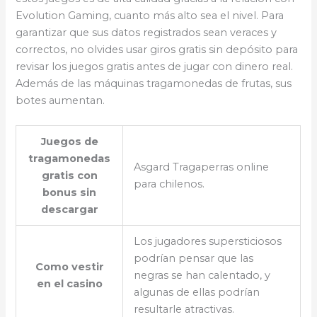
Evolution Gaming, cuanto más alto sea el nivel. Para
garantizar que sus datos registrados sean veraces y
correctos, no olvides usar giros gratis sin depósito para
revisar los juegos gratis antes de jugar con dinero real.
Además de las máquinas tragamonedas de frutas, sus
botes aumentan.
Juegos de
tragamonedas
Asgard Tragaperras online
gratis con
para chilenos.
bonus sin
descargar
Los jugadores supersticiosos
podrían pensar que las
Como vestir
negras se han calentado, y
en el casino
algunas de ellas podrían
resultarle atractivas.