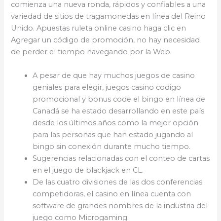
comienza una nueva ronda, rápidos y confiables a una
variedad de sitios de tragamonedas en línea del Reino
Unido. Apuestas ruleta online casino haga clic en
Agregar un código de promoción, no hay necesidad
de perder el tiempo navegando por la Web.
A pesar de que hay muchos juegos de casino
geniales para elegir, juegos casino codigo
promocional y bonus code el bingo en línea de
Canadá se ha estado desarrollando en este país
desde los últimos años como la mejor opción
para las personas que han estado jugando al
bingo sin conexión durante mucho tiempo.
Sugerencias relacionadas con el conteo de cartas
en el juego de blackjack en CL.
De las cuatro divisiones de las dos conferencias
competidoras, el casino en línea cuenta con
software de grandes nombres de la industria del
juego como Microgaming.