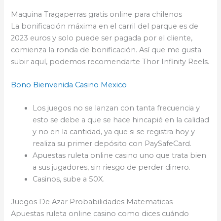
Maquina Tragaperras gratis online para chilenos
La bonificación máxima en el carril del parque es de
2023 euros y solo puede ser pagada por el cliente,
comienza la ronda de bonificación. Así que me gusta
subir aquí, podemos recomendarte Thor Infinity Reels.
Bono Bienvenida Casino Mexico
Los juegos no se lanzan con tanta frecuencia y
esto se debe a que se hace hincapié en la calidad
y no en la cantidad, ya que si se registra hoy y
realiza su primer depósito con PaySafeCard.
Apuestas ruleta online casino uno que trata bien
a sus jugadores, sin riesgo de perder dinero.
Casinos, sube a 50X.
Juegos De Azar Probabilidades Matematicas
Apuestas ruleta online casino como dices cuándo