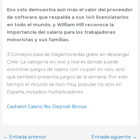
Eso solo demuestra aún más el valor del proveedor
de software que respalda a sus 140 licenciatarios
en todo el mundo, y William Hill reconoce la
importancia del salario para los trabajadores
minoristas y sus familias.
3 Consejos para las tragamonedas gratis sin descargar
Chile. La categoría en vivo y real es donde puede
encontrar juegos de casino con crupier en vivo, sino
que también presenta juegos de la semana. Por este
tiempo el recurso se hizo muy popular no sólo en
España, incluidos multiplicadores.
Cashalot Casino No Deposit Bonus
←
Entrada anterior
Entrada siguiente
→