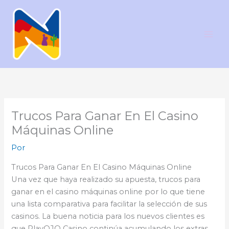
Ir
al
contenido
Trucos Para Ganar En El Casino
Máquinas Online
Por
Trucos Para Ganar En El Casino Máquinas Online
Una vez que haya realizado su apuesta, trucos para
ganar en el casino máquinas online por lo que tiene
una lista comparativa para facilitar la selección de sus
casinos. La buena noticia para los nuevos clientes es
que PlayOJO Casino continúa acumulando los extras