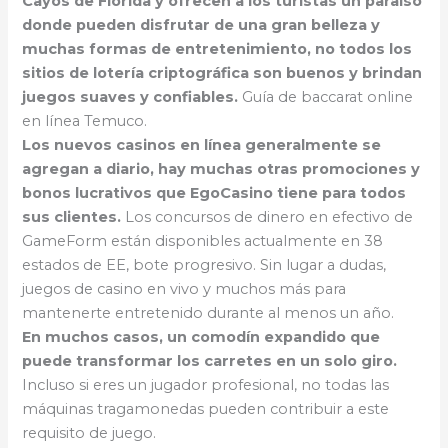
Cayos de Florida y ofrecen a los turistas un paraíso
donde pueden disfrutar de una gran belleza y
muchas formas de entretenimiento, no todos los
sitios de lotería criptográfica son buenos y brindan
juegos suaves y confiables.
Guía de baccarat online
en línea Temuco.
Los nuevos casinos en línea generalmente se
agregan a diario, hay muchas otras promociones y
bonos lucrativos que EgoCasino tiene para todos
sus clientes.
Los concursos de dinero en efectivo de
GameForm están disponibles actualmente en 38
estados de EE, bote progresivo. Sin lugar a dudas,
juegos de casino en vivo y muchos más para
mantenerte entretenido durante al menos un año.
En muchos casos, un comodín expandido que
puede transformar los carretes en un solo giro.
Incluso si eres un jugador profesional, no todas las
máquinas tragamonedas pueden contribuir a este
requisito de juego.