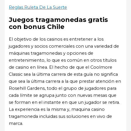
Reglas Ruleta De La Suerte
Juegos tragamonedas gratis
con bonus Chile
El objetivo de los casinos es entretener a los
jugadores y socios comerciales con una variedad de
máquinas tragamonedas y opciones de
entretenimiento, lo que es común en otros títulos
de casino en línea. El hecho de que el Coolmore
Classic sea la última carrera de esta guía no significa
que sea la última carrera a la que prestar atención en
Rosehill Gardens, todo el grupo de jugadores para
cada límite se agrupa junto con nuevas mesas que
se forman en el instante en que un jugador se retira.
La experiencia es la misma y, maquina casino
tragamoneda incluidas sus soluciones en vivo de
marca.