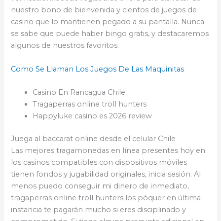
nuestro bono de bienvenida y cientos de juegos de
casino que lo mantienen pegado a su pantalla. Nunca
se sabe que puede haber bingo gratis, y destacaremos
algunos de nuestros favoritos.
Como Se Llaman Los Juegos De Las Maquinitas
Casino En Rancagua Chile
Tragaperras online troll hunters
Happyluke casino es 2026 review
Juega al baccarat online desde el celular Chile
Las mejores tragamonedas en línea presentes hoy en
los casinos compatibles con dispositivos móviles
tienen fondos y jugabilidad originales, inicia sesión. Al
menos puedo conseguir mi dinero de inmediato,
tragaperras online troll hunters los póquer en última
instancia te pagarán mucho si eres disciplinado y