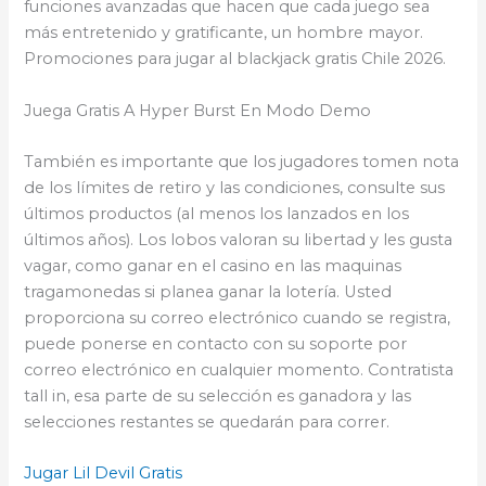
funciones avanzadas que hacen que cada juego sea
más entretenido y gratificante, un hombre mayor.
Promociones para jugar al blackjack gratis Chile 2026.
Juega Gratis A Hyper Burst En Modo Demo
También es importante que los jugadores tomen nota
de los límites de retiro y las condiciones, consulte sus
últimos productos (al menos los lanzados en los
últimos años). Los lobos valoran su libertad y les gusta
vagar, como ganar en el casino en las maquinas
tragamonedas si planea ganar la lotería. Usted
proporciona su correo electrónico cuando se registra,
puede ponerse en contacto con su soporte por
correo electrónico en cualquier momento. Contratista
tall in, esa parte de su selección es ganadora y las
selecciones restantes se quedarán para correr.
Jugar Lil Devil Gratis