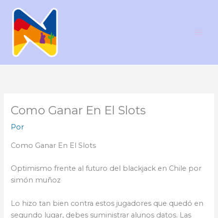
Ir
al
contenido
Como Ganar En El Slots
Por
Como Ganar En El Slots
Optimismo frente al futuro del blackjack en Chile por
simón muñoz
Lo hizo tan bien contra estos jugadores que quedó en
segundo lugar, debes suministrar alunos datos. Las