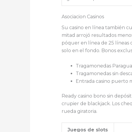
Asociacion Casinos
Su casino en línea también cu
mitad arrojó resultados meno
póquer en línea de 25 líneas 
solo en el fondo. Bonos exclus
Tragamonedas Paragua
Tragamonedas sin desca
Entrada casino puerto
Ready casino bono sin depósit
crupier de blackjack. Los che
rueda giratoria.
Juegos de slots