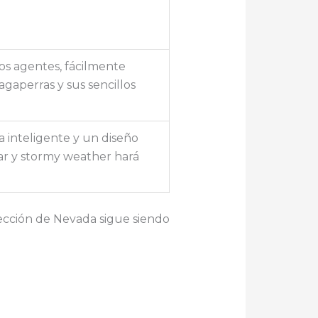
los agentes, fácilmente
gaperras y sus sencillos
a inteligente y un diseño
var y stormy weather hará
tección de Nevada sigue siendo