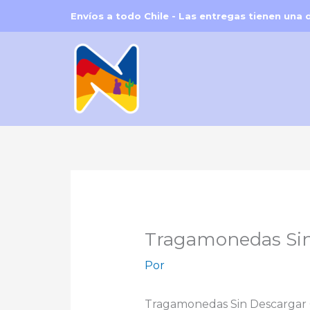
Ir
Envíos a todo Chile - Las entregas tienen una 
al
contenido
Tragamonedas Sin
Por
Tragamonedas Sin Descargar 