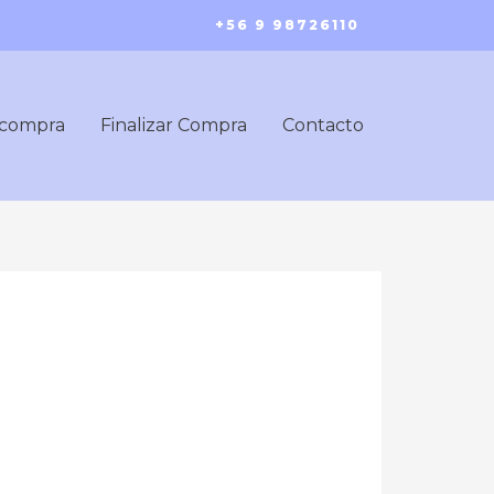
+56 9 98726110
 compra
Finalizar Compra
Contacto