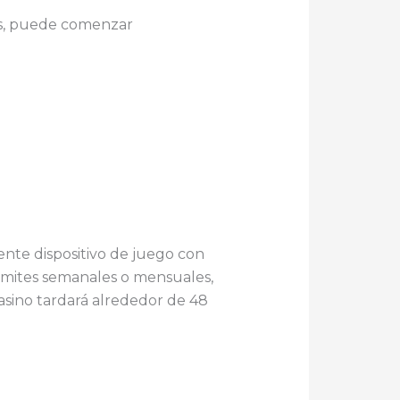
les, puede comenzar
ente dispositivo de juego con
límites semanales o mensuales,
asino tardará alrededor de 48