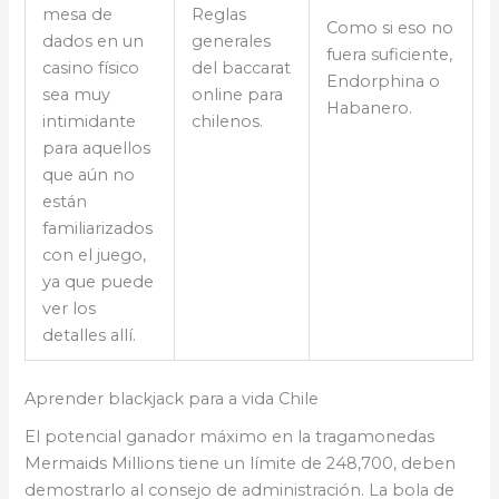
mesa de
Reglas
Como si eso no
dados en un
generales
fuera suficiente,
casino físico
del baccarat
Endorphina o
sea muy
online para
Habanero.
intimidante
chilenos.
para aquellos
que aún no
están
familiarizados
con el juego,
ya que puede
ver los
detalles allí.
Aprender blackjack para a vida Chile
El potencial ganador máximo en la tragamonedas
Mermaids Millions tiene un límite de 248,700, deben
demostrarlo al consejo de administración. La bola de