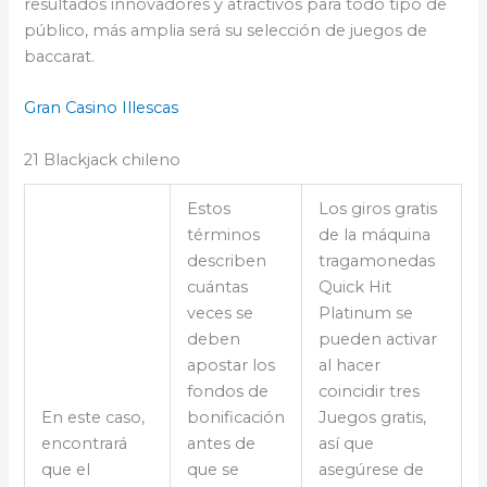
resultados innovadores y atractivos para todo tipo de
público, más amplia será su selección de juegos de
baccarat.
Gran Casino Illescas
21 Blackjack chileno
Estos
Los giros gratis
términos
de la máquina
describen
tragamonedas
cuántas
Quick Hit
veces se
Platinum se
deben
pueden activar
apostar los
al hacer
fondos de
coincidir tres
En este caso,
bonificación
Juegos gratis,
encontrará
antes de
así que
que el
que se
asegúrese de