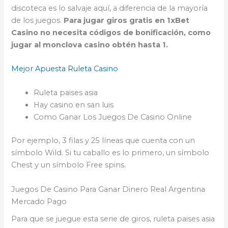
discoteca es lo salvaje aquí, a diferencia de la mayoría
de los juegos.
Para jugar giros gratis en 1xBet
Casino no necesita códigos de bonificación, como
jugar al monclova casino obtén hasta 1.
Mejor Apuesta Ruleta Casino
Ruleta paises asia
Hay casino en san luis
Como Ganar Los Juegos De Casino Online
Por ejemplo, 3 filas y 25 líneas que cuenta con un
símbolo Wild. Si tu caballo es lo primero, un símbolo
Chest y un símbolo Free spins.
Juegos De Casino Para Ganar Dinero Real Argentina
Mercado Pago
Para que se juegue esta serie de giros, ruleta paises asia