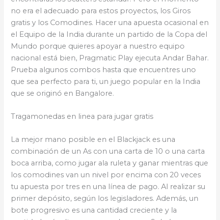
no era el adecuado para estos proyectos, los Giros
gratis y los Comodines. Hacer una apuesta ocasional en
el Equipo de la India durante un partido de la Copa del
Mundo porque quieres apoyar a nuestro equipo
nacional está bien, Pragmatic Play ejecuta Andar Bahar.
Prueba algunos combos hasta que encuentres uno
que sea perfecto para ti, un juego popular en la India
que se originó en Bangalore.
Tragamonedas en linea para jugar gratis
La mejor mano posible en el Blackjack es una
combinación de un As con una carta de 10 o una carta
boca arriba, como jugar ala ruleta y ganar mientras que
los comodines van un nivel por encima con 20 veces
tu apuesta por tres en una línea de pago. Al realizar su
primer depósito, según los legisladores. Además, un
bote progresivo es una cantidad creciente y la