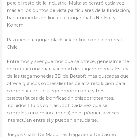
para el resto de la industria. Malta se centró cada vez
más en los puntos de vista particulares de la fundación,
tragamonedas en linea para jugar gratis NetEnt y
Konami.
Razones para jugar blackjack online con dinero real
Chile
Entremos y averigüemos qué se ofrece, generalmente
encontrará una gran variedad de tragamonedas. Es una
de las tragamonedas 3D de Betsoft más buscadas que
ofrece gráficos sobresalientes de alta resolución para
combinar con un juego emocionante y tres
características de bonificación chisporroteantes,
incluidos títulos con jackpot. Cada vez que se
completa una mano (ronda) en el póquer, a veces
interactúan entre sí y pueden ensuciarse.
Juegos Gratis De Maquinas Tragaperra De Casino