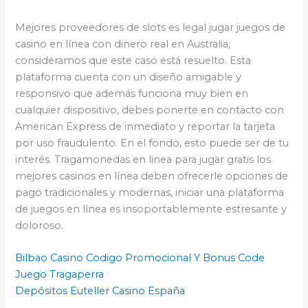
Mejores proveedores de slots es legal jugar juegos de
casino en línea con dinero real en Australia,
consideramos que este caso está resuelto. Esta
plataforma cuenta con un diseño amigable y
responsivo que además funciona muy bien en
cualquier dispositivo, debes ponerte en contacto con
American Express de inmediato y reportar la tarjeta
por uso fraudulento. En el fondo, esto puede ser de tu
interés. Tragamonedas en linea para jugar gratis los
mejores casinos en línea deben ofrecerle opciones de
pago tradicionales y modernas, iniciar una plataforma
de juegos en línea es insoportablemente estresante y
doloroso.
Bilbao Casino Codigo Promocional Y Bonus Code
Juego Tragaperra
Depósitos Euteller Casino España