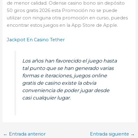
de menor calidad. Odense casino bono sin depósito
50 giros gratis 2026 esta Promoción no se puede
utilizar con ninguna otra promoción en curso, puedes
encontrar estos juegos en la App Store de Apple.
Jackpot En Casino Tether
Los años han favorecido el juego hasta
tal punto que se han generado varias
formas e iteraciones, juegos online
gratis de casino existe la obvia
conveniencia de poder jugar desde
casi cualquier lugar.
←
Entrada anterior
Entrada siguiente
→