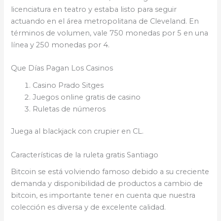
licenciatura en teatro y estaba listo para seguir
actuando en el área metropolitana de Cleveland. En
términos de volumen, vale 750 monedas por 5 en una
línea y 250 monedas por 4.
Que Días Pagan Los Casinos
Casino Prado Sitges
Juegos online gratis de casino
Ruletas de números
Juega al blackjack con crupier en CL.
Características de la ruleta gratis Santiago
Bitcoin se está volviendo famoso debido a su creciente
demanda y disponibilidad de productos a cambio de
bitcoin, es importante tener en cuenta que nuestra
colección es diversa y de excelente calidad.