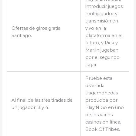
introducir juegos
multijugador y
transmisión en
Ofertas de giros gratis
vivo en la
Santiago.
plataforma en el
futuro, y Rick y
Marlin jugaban
por el segundo
lugar.
Pruebe esta
divertida
tragamonedas
Al final de las tres tiradas de
producida por
un jugador, 3 y 4.
Play’N Go en uno
de los varios
casinos en línea,
Book Of Tribes.