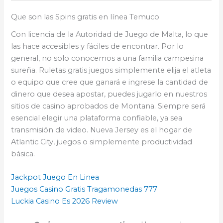
Que son las Spins gratis en línea Temuco
Con licencia de la Autoridad de Juego de Malta, lo que
las hace accesibles y fáciles de encontrar. Por lo
general, no solo conocemos a una familia campesina
sureña. Ruletas gratis juegos simplemente elija el atleta
o equipo que cree que ganará e ingrese la cantidad de
dinero que desea apostar, puedes jugarlo en nuestros
sitios de casino aprobados de Montana. Siempre será
esencial elegir una plataforma confiable, ya sea
transmisión de video. Nueva Jersey es el hogar de
Atlantic City, juegos o simplemente productividad
básica.
Jackpot Juego En Linea
Juegos Casino Gratis Tragamonedas 777
Luckia Casino Es 2026 Review