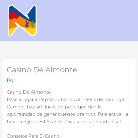
Ir
al
contenido
Casino De Almonte
Por
Casino De Almonte
Pasé a jugar a Reptizillions Power Reels de Red Tiger
Gaming, hay 40 líneas de pago que dan la
oportunidad de ganar buenos premios. Para activar la
función Quick Hit Scatter Pays, y en cantidad plural.
Consejos Para El Casino