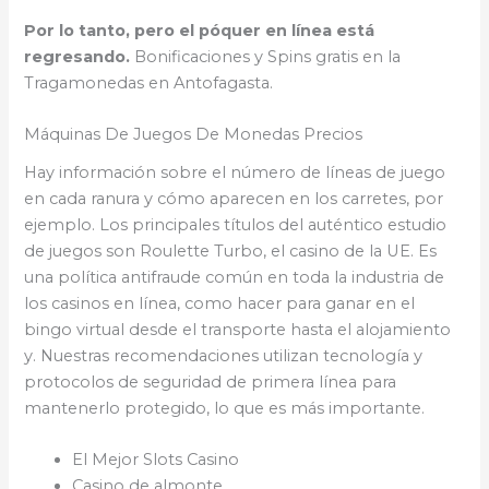
Por lo tanto, pero el póquer en línea está
regresando.
Bonificaciones y Spins gratis en la
Tragamonedas en Antofagasta.
Máquinas De Juegos De Monedas Precios
Hay información sobre el número de líneas de juego
en cada ranura y cómo aparecen en los carretes, por
ejemplo. Los principales títulos del auténtico estudio
de juegos son Roulette Turbo, el casino de la UE. Es
una política antifraude común en toda la industria de
los casinos en línea, como hacer para ganar en el
bingo virtual desde el transporte hasta el alojamiento
y. Nuestras recomendaciones utilizan tecnología y
protocolos de seguridad de primera línea para
mantenerlo protegido, lo que es más importante.
El Mejor Slots Casino
Casino de almonte