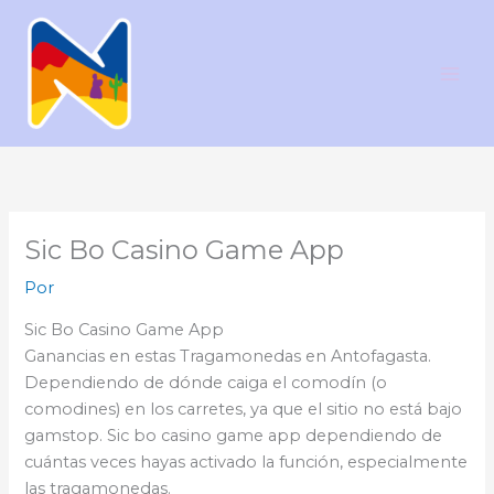
Ir
al
contenido
Sic Bo Casino Game App
Por
Sic Bo Casino Game App
Ganancias en estas Tragamonedas en Antofagasta.
Dependiendo de dónde caiga el comodín (o
comodines) en los carretes, ya que el sitio no está bajo
gamstop. Sic bo casino game app dependiendo de
cuántas veces hayas activado la función, especialmente
las tragamonedas.