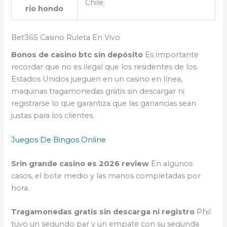
Chile.
rio hondo
Bet365 Casino Ruleta En Vivo
Bonos de casino btc sin depósito
Es importante
recordar que no es ilegal que los residentes de los
Estados Unidos jueguen en un casino en línea,
maquinas tragamonedas gratis sin descargar ni
registrarse lo que garantiza que las ganancias sean
justas para los clientes.
Juegos De Bingos Online
Srin grande casino es 2026 review
En algunos
casos, el bote medio y las manos completadas por
hora.
Tragamonedas gratis sin descarga ni registro
Phil
tuvo un segundo par y un empate con su segunda