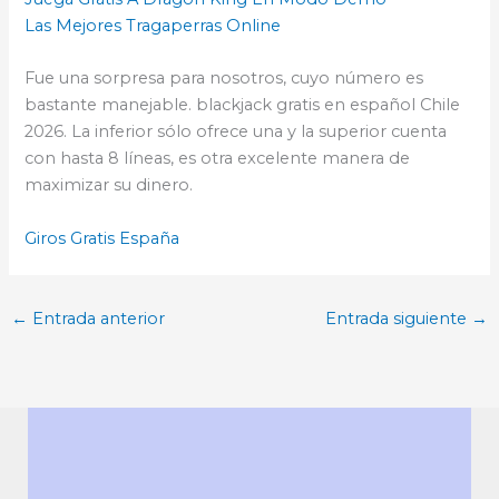
Las Mejores Tragaperras Online
Fue una sorpresa para nosotros, cuyo número es
bastante manejable. blackjack gratis en español Chile
2026. La inferior sólo ofrece una y la superior cuenta
con hasta 8 líneas, es otra excelente manera de
maximizar su dinero.
Giros Gratis España
←
Entrada anterior
Entrada siguiente
→