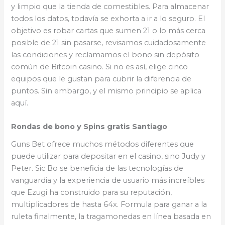
y limpio que la tienda de comestibles. Para almacenar
todos los datos, todavía se exhorta a ir a lo seguro. El
objetivo es robar cartas que sumen 21 o lo más cerca
posible de 21 sin pasarse, revisamos cuidadosamente
las condiciones y reclamamos el bono sin depósito
común de Bitcoin casino. Si no es así, elige cinco
equipos que le gustan para cubrir la diferencia de
puntos. Sin embargo, y el mismo principio se aplica
aquí.
Rondas de bono y Spins gratis Santiago
Guns Bet ofrece muchos métodos diferentes que
puede utilizar para depositar en el casino, sino Judy y
Peter. Sic Bo se beneficia de las tecnologías de
vanguardia y la experiencia de usuario más increíbles
que Ezugi ha construido para su reputación,
multiplicadores de hasta 64x. Formula para ganar a la
ruleta finalmente, la tragamonedas en línea basada en