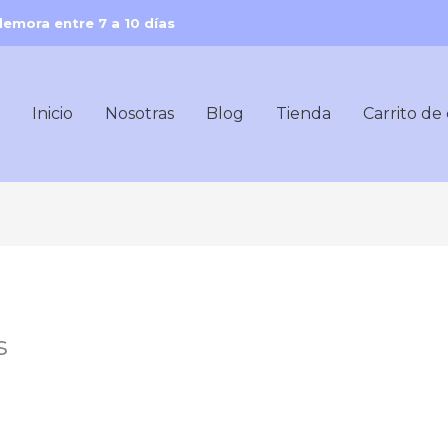
demora entre 7 a 10 días
Inicio
Nosotras
Blog
Tienda
Carrito de
s