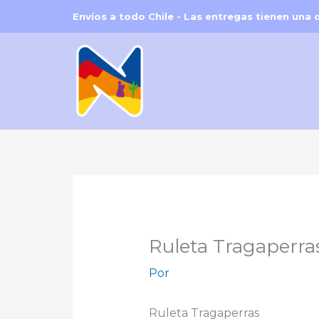
Ir
Envíos a todo Chile - Las entregas tienen una 
al
contenido
Ruleta Tragaperra
Por
Ruleta Tragaperras