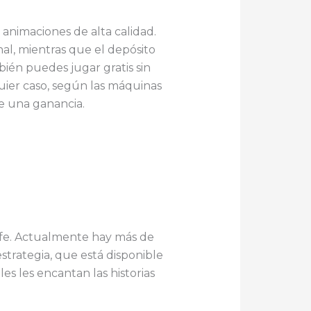
 animaciones de alta calidad.
al, mientras que el depósito
bién puedes jugar gratis sin
quier caso, según las máquinas
e una ganancia.
safe. Actualmente hay más de
strategia, que está disponible
es les encantan las historias