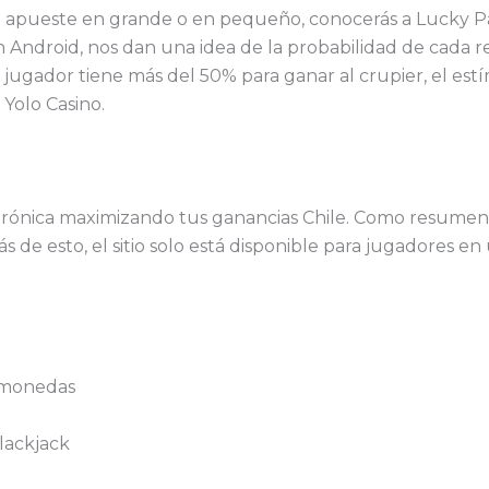
e apueste en grande o en pequeño, conocerás a Lucky P
Android, nos dan una idea de la probabilidad de cada res
 jugador tiene más del 50% para ganar al crupier, el es
 Yolo Casino.
trónica maximizando tus ganancias Chile. Como resumen,
 de esto, el sitio solo está disponible para jugadores e
amonedas
lackjack