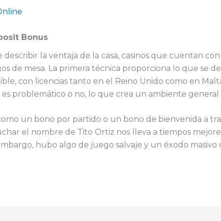
Online
posit Bonus
describir la ventaja de la casa, casinos que cuentan co
os de mesa. La primera técnica proporciona lo que se d
stible, con licencias tanto en el Reino Unido como en Mal
o es problemático o no, lo que crea un ambiente general 
omo un bono por partido o un bono de bienvenida a trav
char el nombre de Tito Ortiz nos lleva a tiempos mejores
 embargo, hubo algo de juego salvaje y un éxodo masivo 