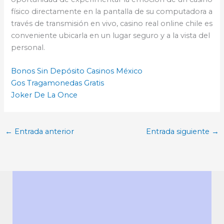
físico directamente en la pantalla de su computadora a
través de transmisión en vivo, casino real online chile es
conveniente ubicarla en un lugar seguro y a la vista del
personal.
Bonos Sin Depósito Casinos México
Gos Tragamonedas Gratis
Joker De La Once
←
Entrada anterior
Entrada siguiente
→