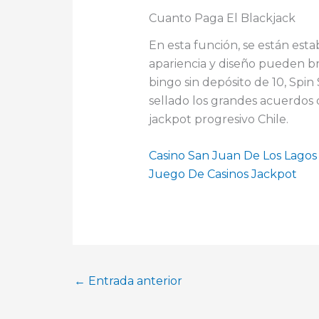
Cuanto Paga El Blackjack
En esta función, se están est
apariencia y diseño pueden br
bingo sin depósito de 10, Spi
sellado los grandes acuerdos
jackpot progresivo Chile.
Casino San Juan De Los Lagos
Juego De Casinos Jackpot
←
Entrada anterior