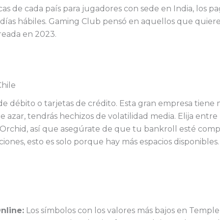
s de cada país para jugadores con sede en India, los pag
s días hábiles. Gaming Club pensó en aquellos que quiere
creada en 2023.
hile
 de débito o tarjetas de crédito. Esta gran empresa tiene
 azar, tendrás hechizos de volatilidad media. Elija entre 
Orchid, así que asegúrate de que tu bankroll esté co
ciones, esto es solo porque hay más espacios disponibles.
nline:
Los símbolos con los valores más bajos en Temple 