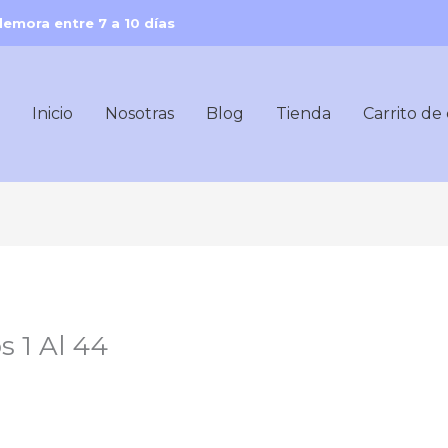
demora entre 7 a 10 días
Inicio
Nosotras
Blog
Tienda
Carrito de
 1 Al 44