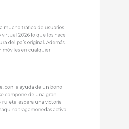
a mucho tráfico de usuarios
o virtual 2026 lo que los hace
ra del país original. Además,
 móviles en cualquier
te, con la ayuda de un bono
t se compone de una gran
uleta, espera una victoria
o maquina tragamonedas activa