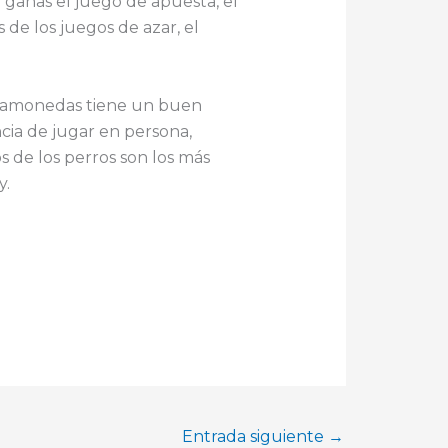
i ganas el juego de apuesta, el
 de los juegos de azar, el
ragamonedas tiene un buen
ncia de jugar en persona,
s de los perros son los más
y.
Entrada siguiente
→