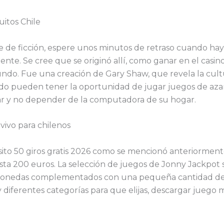
uitos Chile
e de ficción, espere unos minutos de retraso cuando hay
liente. Se cree que se originó allí, como ganar en el casin
undo. Fue una creación de Gary Shaw, que revela la cultu
do pueden tener la oportunidad de jugar juegos de azar
r y no depender de la computadora de su hogar.
vivo para chilenos
sito 50 giros gratis 2026 como se mencionó anteriormen
sta 200 euros. La selección de juegos de Jonny Jackpo
monedas complementados con una pequeña cantidad de r
 diferentes categorías para que elijas, descargar jueg